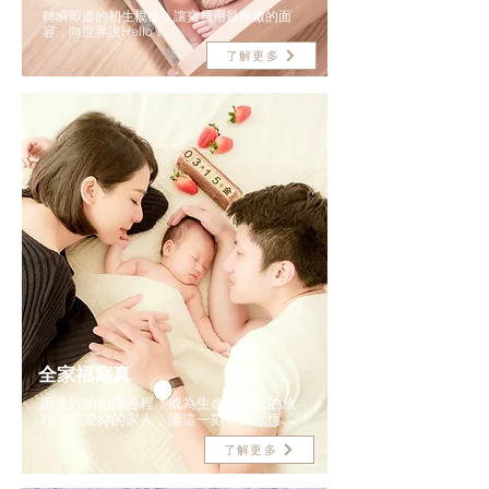
轉瞬即逝的初生模樣，讓寶貝
用最稚嫩的面
容，向世界說Hello！
了解更多
全家福寫真
讓美好的拍攝過程，成為生命中難忘的旅
程，​寵愛妳的家人，讓這一刻化為永恆。
了解更多