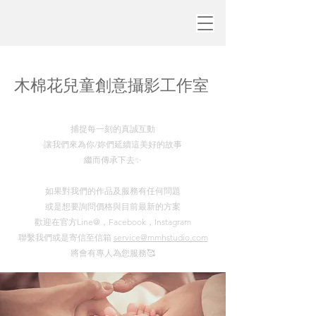
木棉花兒童創意攝影工作室
捕捉每一刻的真誠互動
讓我們來為你/妳們延續這美好的故事
繼而傳承下去✨
如果對我們的作品及服務有任何問題
​或是想要詢問價格與目前最新的方案
歡迎在官方Line@，Facebook，
Instagram
聯繫我們
或是寄信至信箱
service@mmhstudio.com
將會有專人為您服務🥰